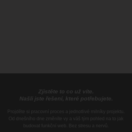
Souhlasím se zpracováním a uložením mých údajů.
Odeslat poptávku
Zjistěte to co už víte.
Našli jste řešení, které potřebujete.
Projděte si pracovní proces a jednotlivé milníky projektu.
Od dnešního dne změníte vy a váš tým pohled na to jak
budovat funkční web. Bez stresu a nervů.