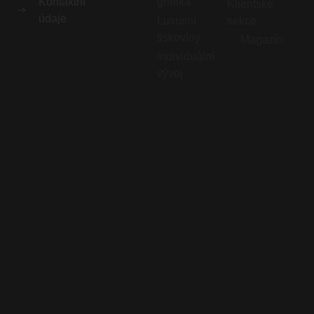
Kontaktní
grafika
Klientské
údaje
Luxusní
sekce
tiskoviny
Magazín
Individuální
vývoj