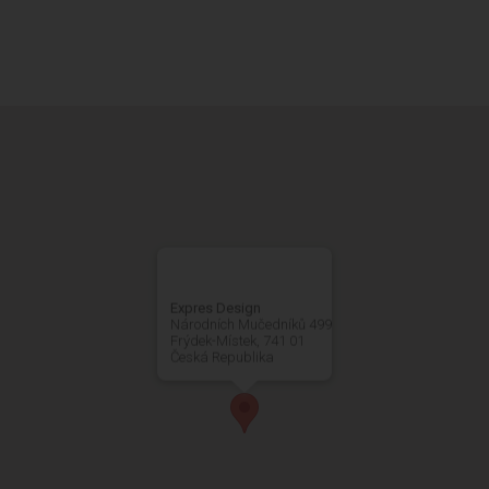
PŘEDSTAVTE NÁM SVŮJ PROJEKT
KONZULTACE
Expres Design
Národních Mučedníků 499
Frýdek-Místek, 741 01
Česká Republika