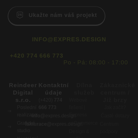
Ukažte nám váš projekt
INFO@EXPRES.DESIGN
+420 774 666 773
Po - Pá:
08:00 - 17:00
Reindeer
Kontaktní
Dílna
Zákaznické
Digital
údaje
služeb
centrum /
s.r.o.
Již brzy
(+420)
774
Webové
Poslední
666 773
řešení |
Jak začít?
realizace
Express
info@
expres.design
Časté dotazy
Grafické
eCommerce
fakturace@
expres.design
Centrum
studio
Design &
podpory